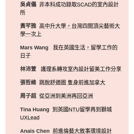
吳貞儀
非本科成功錄取SCAD的室內設計
所
黃芊雅
高中升大學，台灣四間頂尖藝術大
學一次上
Mars Wang
我在英國生活，留學工作的
日子
林沛萱
護理系轉攻室內設計留美工作分享
張哲維
跳脫舒適圈 隻身前進加拿大
周子超
從亞洲到美洲再回亞洲
Tina Huang
到英國NTU留學再到獅城
UXLead
Anais Chen
前進倫藝大敘事環境設計