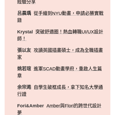
經驗分享
呂晨瑀
從手繪到NYU動畫，申請必勝實戰
錄
Krystal
突破舒適圈！熱血轉職UI/UX設計
師！
張以友
攻讀英國插畫碩士，成為全職插畫
家
姚若瑄
進軍SCAD動畫學府，重啟人生篇
章
余宗澔
自學生破框成長，拿下知名大學通
行證
Fori&Amber
Amber與Flori的跨世代設計
夢