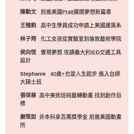
陳勤文
前進美國Pratt展開夢想新篇章
王楷鈞
高中生學員成功申請上美國建築系
林子筠
化工女孩從實驗室到倫敦藝術學院
侯向恆
實現夢想 攻讀義大利IED交通工具
設計
Stephanie
40歲+也是人生起步 進入台師
大碩士班
張倸慈
高中美術班純藝轉動畫 找到創作目
標
謝筑如
非本科拿百萬獎學金 前進美國動畫
所