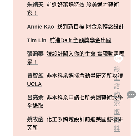
朱靖天
前進好萊塢特效 旅美通才藝術
家！
Annie Kao
找到新目標 財金系轉念設計
Tim Lin
前進Delft 全額獎學金出國
張涵蓁
讓設計闖入你的生命 實現動畫願
景！
線
曾智旌
非本科系選擇念動畫研究所攻讀
上
UCLA
諮
詢
呂亮余
非本科系申請七所美國藝術大學
索
全錄取
取
姚牧函
化工系跨域設計前進美國藝術研
資
究所
料