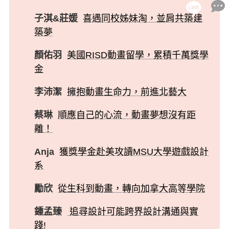
子淇&莊媛
喜遇同校姊妹淘，並肩共築建
築夢
顏佑羽
美國RISD動畫留學，累積千萬獎學
金
李沛潔
擁抱動畫生命力，前進北藝大
蔡琳
順應自己的心流，動畫夢想沒有距
離！
Anja
獲獎學金赴美攻讀MSU大學遊戲設計
系
勵欣
從生科到動畫，轉向加拿大高等學院
鍾孟臻
追尋設計可能跨界設計溝通與實
踐!