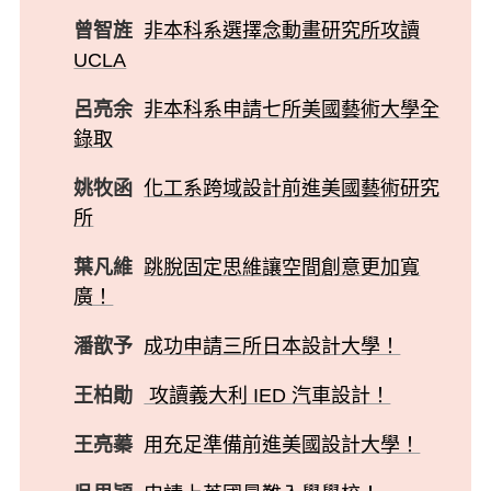
曾智旌
非本科系選擇念動畫研究所攻讀
UCLA
呂亮余
非本科系申請七所美國藝術大學全
錄取
姚牧函
化工系跨域設計前進美國藝術研究
所
葉凡維
跳脫固定思維讓空間創意更加寬
廣！
潘歆予
成功申請三所日本設計大學！
王柏勛
攻讀義大利 IED 汽車設計！
王亮蓁
用充足準備前進美國設計大學！