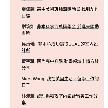
張倸慈
高中美術班純藝轉動畫 找到創作
目標
謝筑如
非本科拿百萬獎學金 前進美國動
畫所
吳貞儀
非本科成功錄取SCAD的室內設
計所
黃芊雅
國內高中升學 動畫領域申請方針
分享
Mars Wang
我在英國生活，留學工作的
日子
林沛萱
護理系轉攻室內設計留美工作分
享