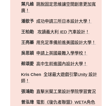
葉凡維
跳脫固定思維讓空間創意更加寬
廣！
潘歆予
成功申請三所日本設計大學！
王柏勛
攻讀義大利 IED 汽車設計！
王亮蓁
用充足準備前進美國設計大學！
吳思穎
申請上英國最難入學學校！
蔡頌愛
高中生前進國內設計大學！
Kris Chen
全球最大遊戲引擎Unity 設計
師！
張鴻勛
直擊米蘭工業設計學院學習實況
曾泓瑋
電影《復仇者聯盟》WETA角色