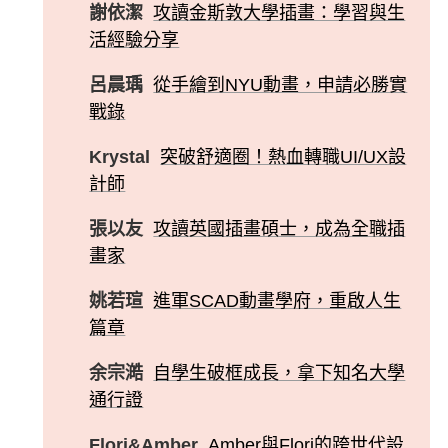
謝依潔
攻讀金斯敦大學插畫：學習與生
活經驗分享
呂晨瑀
從手繪到NYU動畫，申請必勝實
戰錄
Krystal
突破舒適圈！熱血轉職UI/UX設
計師
張以友
攻讀英國插畫碩士，成為全職插
畫家
姚若瑄
進軍SCAD動畫學府，重啟人生
篇章
余宗澔
自學生破框成長，拿下知名大學
通行證
Flori&Amber
Amber與Flori的跨世代設