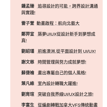
鍾孟臻
追尋設計的可能，跨界設計溝通
與實踐!
雷子萱
動畫啟程：航向北藝大
鄭羿宣
築夢UIUX從設計新手到夢想成
真!
劉詔瑾
前進澳洲,從平面設計到 UI/UX!
謝文慈
時間管理與努力成就夢想!
蘇倢褕
畫出專屬自己的個人風格!
葉凡維
室內設計轉職大躍進!
劉育瑄
突破自我界線UI/UX設計之旅!
李富生
從編劇轉戰加拿大VFS傳統動畫