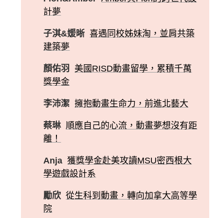
計夢
子淇&媛晰
喜遇同校姊妹淘，並肩共築
建築夢
顏佑羽
美國RISD動畫留學，累積千萬
獎學金
李沛潔
擁抱動畫生命力，前進北藝大
蔡琳
順應自己的心流，動畫夢想沒有距
離！
Anja
獲獎學金赴美攻讀MSU密西根大
學遊戲設計系
勵欣
從生科到動畫，轉向加拿大高等學
院