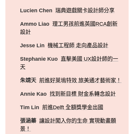
Lucien Chen
瑞典遊戲關卡設計師分享
Ammo Liao
理工男孩前進英國RCA創新
設計
Jesse Lin
機械工程師 走向產品設計
Stephanie Kuo
直擊美國 UX設計師的一
天
朱靖天
前進好萊塢特效 旅美通才藝術家！
Annie Kao
找到新目標 財金系轉念設計
Tim Lin
前進Delft 全額獎學金出國
張涵蓁
讓設計闖入你的生命 實現動畫願
景！