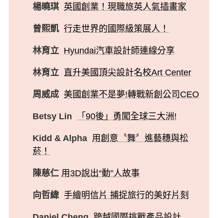
楊曉琪
英國創業！現職旅英人氣插畫家
曾熙凱
行走世界的國際級策展人！
林育立
Hyundai汽車設計師連線分享
林育立
直升美國頂尖設計名校Art Center
周威成
美國創業不是夢!轉戰新創公司CEO
Betsy Lin
「90後」勇闖全球三大洲!
Kidd & Alpha
用創意〝舞〞進藝穗與松
菸！
陳慈仁
用3D說出“動”人故事
向哲緯
手繪明信片 捕捉旅行的美好片刻
Daniel Cheng
跨越國際挑戰產品設計