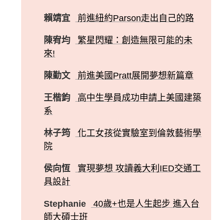
賴靖宜
前進紐約Parson走出自己的路
陳宥均
繁星閃耀：創造無限可能的未
來!
陳勤文
前進美國Pratt展開夢想新篇章
王楷鈞
高中生學員成功申請上美國建築
系
林子筠
化工女孩從實驗室到倫敦藝術學
院
侯向恆
實現夢想 攻讀義大利IED交通工
具設計
Stephanie
40歲+也是人生起步 進入台
師大碩士班