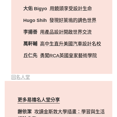
大佑 Bigyo
用鏡頭享受設計生命
Hugo Shih
發現好萊塢的調色世界
李揚善
用產品設計開啟世界交流
萬軒輔
高中生直升美國汽車設計名校
丘仁先
勇闖RCA英國皇家藝術學院
回名人堂
更多易禧名人堂分享
謝依潔
攻讀金斯敦大學插畫：學習與生活