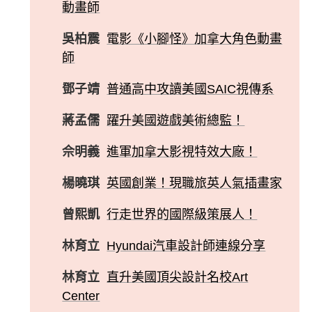
動畫師
吳柏震
電影《小腳怪》加拿大角色動畫
師
鄧子靖
普通高中攻讀美國SAIC視傳系
蔣孟儒
躍升美國遊戲美術總監！
佘明義
進軍加拿大影視特效大廠！
楊曉琪
英國創業！現職旅英人氣插畫家
曾熙凱
行走世界的國際級策展人！
林育立
Hyundai汽車設計師連線分享
林育立
直升美國頂尖設計名校Art
Center