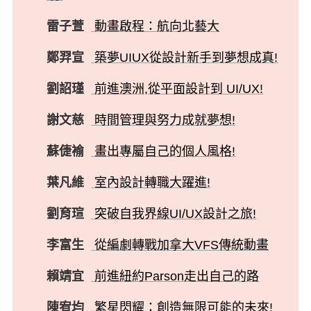
雷子萱
動畫啟程：航向北藝大
鄭羿宣
築夢UIUX從設計新手到夢想成真!
劉詔瑾
前進澳洲,從平面設計到 UI/UX!
謝文慈
時間管理與努力成就夢想!
蘇倢褕
畫出專屬自己的個人風格!
葉凡維
室內設計轉職大躍進!
劉育瑄
突破自我界線UI/UX設計之旅!
李富生
從編劇轉戰加拿大VFS傳統動畫
賴靖宜
前進紐約Parson走出自己的路
陳宥均
繁星閃耀：創造無限可能的未來!