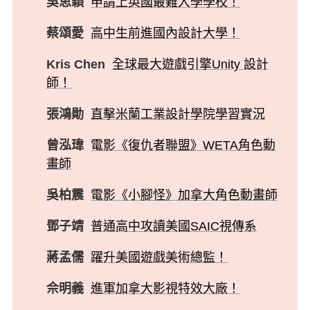
吳思穎
申請上英國最難入學學校！
蔡頌愛
高中生前進國內設計大學！
Kris Chen
全球最大遊戲引擎Unity 設計
師！
張鴻勛
直擊米蘭工業設計學院學習實況
曾泓瑋
電影《復仇者聯盟》WETA角色動
畫師
吳柏震
電影《小腳怪》加拿大角色動畫師
鄧子靖
普通高中攻讀美國SAIC視傳系
蔣孟儒
躍升美國遊戲美術總監！
佘明義
進軍加拿大影視特效大廠！