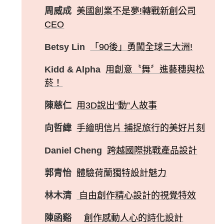
周威成
美國創業不是夢!轉戰新創公司
CEO
Betsy Lin
「90後」勇闖全球三大洲!
Kidd & Alpha
用創意〝舞〞進藝穗與松
菸！
陳慈仁
用3D說出“動”人故事
向哲緯
手繪明信片 捕捉旅行的美好片刻
Daniel Cheng
跨越國際挑戰產品設計
郭青怡
體驗荷蘭獨特設計魅力
林木清
自由創作精心設計的視覺特效
陳函谿
創作感動人心的詩化設計