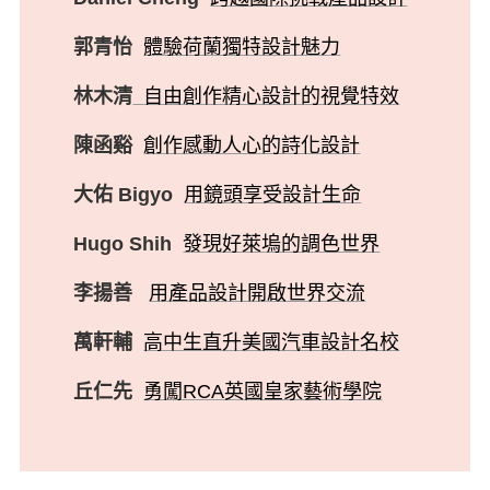
郭青怡
體驗荷蘭獨特設計魅力
林木清
自由創作精心設計的視覺特效
陳函谿
創作感動人心的詩化設計
大佑 Bigyo
用鏡頭享受設計生命
Hugo Shih
發現好萊塢的調色世界
李揚善
用產品設計開啟世界交流
萬軒輔
高中生直升美國汽車設計名校
丘仁先
勇闖RCA英國皇家藝術學院