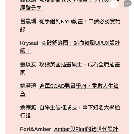
經驗分享
呂晨瑀
從手繪到NYU動畫，申請必勝實戰
錄
Krystal
突破舒適圈！熱血轉職UI/UX設計
師！
張以友
攻讀英國插畫碩士，成為全職插畫
家
姚若瑄
進軍SCAD動畫學府，重啟人生篇
章
余宗澔
自學生破框成長，拿下知名大學通
行證
Fori&Amber
Amber與Flori的跨世代設計