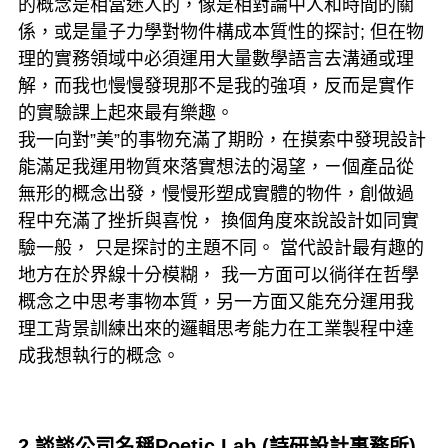
的概念是相當迷人的，像是相對論中人和時間的關
係，或是量子力學對物件構成本質性的探討; 但在物
理的實務領域中必須運用大量數學語言去溝通或理
解，而我也慢慢發現那不是我的強項，反而是實作
的實驗課上起來最有樂趣。
我一向對”美”的事物充滿了期盼，在摸索中發現設計
能滿足我運用物質來落實想法的渴望，ㄧ個產品從
無形的概念出發，慢慢形塑成實體的物件，創做過
程中充滿了挫折與喜悅， 換個角度來說設計如同實
驗一般， 只是探討的主題不同。 當代設計最有趣的
地方在於界線十分模糊， 我一方面可以徜徉在哲學
概念之中思考事物本質，另一方面又能充分運用我
理工背景訓練出來的邏輯思考能力在工業製程中達
成我想執行的概念。
2.談談公司名稱Poetic Lab (詩研設計事務所)