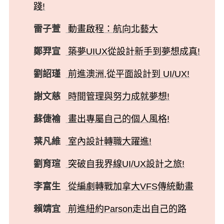
踐!
雷子萱
動畫啟程：航向北藝大
鄭羿宣
築夢UIUX從設計新手到夢想成真!
劉詔瑾
前進澳洲,從平面設計到 UI/UX!
謝文慈
時間管理與努力成就夢想!
蘇倢褕
畫出專屬自己的個人風格!
葉凡維
室內設計轉職大躍進!
劉育瑄
突破自我界線UI/UX設計之旅!
李富生
從編劇轉戰加拿大VFS傳統動畫
賴靖宜
前進紐約Parson走出自己的路