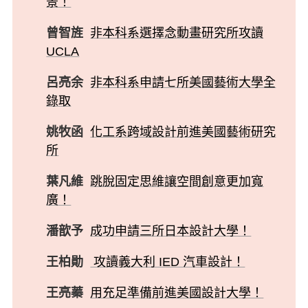
景！
曾智旌
非本科系選擇念動畫研究所攻讀
UCLA
呂亮余
非本科系申請七所美國藝術大學全
錄取
姚牧函
化工系跨域設計前進美國藝術研究
所
葉凡維
跳脫固定思維讓空間創意更加寬
廣！
潘歆予
成功申請三所日本設計大學！
王柏勛
攻讀義大利 IED 汽車設計！
王亮蓁
用充足準備前進美國設計大學！