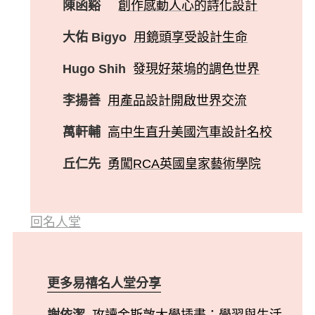
陳函谿
創作感動人心的詩化設計
大佑 Bigyo
用鏡頭享受設計生命
Hugo Shih
發現好萊塢的調色世界
李揚善
用產品設計開啟世界交流
萬軒輔
高中生直升美國汽車設計名校
丘仁先
勇闖RCA英國皇家藝術學院
回名人堂
更多易禧名人堂分享
謝依潔
攻讀金斯敦大學插畫：學習與生活