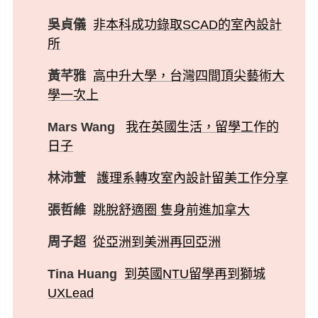
吳貞儀
非本科成功錄取SCAD的室內設計
所
黃芊雅
高中升大學，台灣四間頂尖藝術大
學一次上
Mars Wang
我在英國生活，留學工作的
日子
林沛萱
護理系轉攻室內設計留美工作分享
張哲維
跳脫舒適圈 隻身前進加拿大
周子超
從亞洲到美洲再回亞洲
Tina Huang
到英國NTU留學再到獅城
UXLead