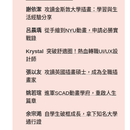
謝依潔
攻讀金斯敦大學插畫：學習與生
活經驗分享
呂晨瑀
從手繪到NYU動畫，申請必勝實
戰錄
Krystal
突破舒適圈！熱血轉職UI/UX設
計師
張以友
攻讀英國插畫碩士，成為全職插
畫家
姚若瑄
進軍SCAD動畫學府，重啟人生
篇章
余宗澔
自學生破框成長，拿下知名大學
通行證