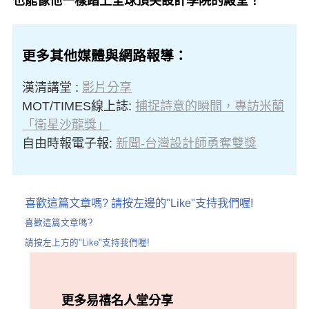
也能像他一樣踏上全球頂尖設計學院的殿堂！
更多其他媒體與網路報導：
漢清講堂 :
影片分享
MOT/TIMES線上誌:
捕捉詩意的瞬間，專訪米蘭
「衛星沙龍獎」
自由時報電子報:
新聞-台灣設計師勇奪雙獎
喜歡這篇文章嗎? 請按左邊的"Like"支持我們喔!
喜歡這篇文章嗎?
請按左上方的"Like"支持我們喔!
更多易禧名人堂分享