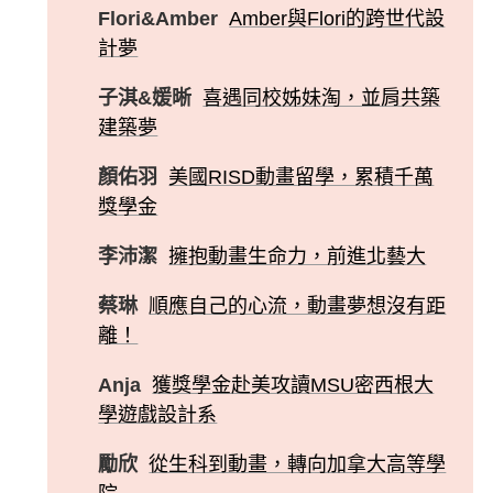
Flori&Amber
Amber與Flori的跨世代設
計夢
子淇&媛晰
喜遇同校姊妹淘，並肩共築
建築夢
顏佑羽
美國RISD動畫留學，累積千萬
獎學金
李沛潔
擁抱動畫生命力，前進北藝大
蔡琳
順應自己的心流，動畫夢想沒有距
離！
Anja
獲獎學金赴美攻讀MSU密西根大
學遊戲設計系
勵欣
從生科到動畫，轉向加拿大高等學