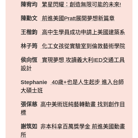
陳宥均
繁星閃耀：創造無限可能的未來!
陳勤文
前進美國Pratt展開夢想新篇章
王楷鈞
高中生學員成功申請上美國建築系
林子筠
化工女孩從實驗室到倫敦藝術學院
侯向恆
實現夢想 攻讀義大利IED交通工具
設計
Stephanie
40歲+也是人生起步 進入台師
大碩士班
張倸慈
高中美術班純藝轉動畫 找到創作目
標
謝筑如
非本科拿百萬獎學金 前進美國動畫
所