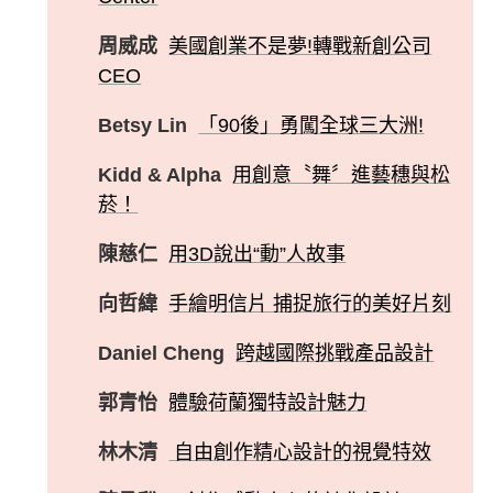
周威成
美國創業不是夢!轉戰新創公司
CEO
Betsy Lin
「90後」勇闖全球三大洲!
Kidd & Alpha
用創意〝舞〞進藝穗與松
菸！
陳慈仁
用3D說出“動”人故事
向哲緯
手繪明信片 捕捉旅行的美好片刻
Daniel Cheng
跨越國際挑戰產品設計
郭青怡
體驗荷蘭獨特設計魅力
林木清
自由創作精心設計的視覺特效