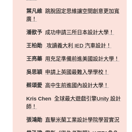
葉凡維
跳脫固定思維讓空間創意更加寬
廣！
潘歆予
成功申請三所日本設計大學！
王柏勛
攻讀義大利 IED 汽車設計！
王亮蓁
用充足準備前進美國設計大學！
吳思穎
申請上英國最難入學學校！
蔡頌愛
高中生前進國內設計大學！
Kris Chen
全球最大遊戲引擎Unity 設計
師！
張鴻勛
直擊米蘭工業設計學院學習實況