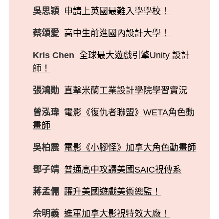
吳思穎
申請上英國最難入學學校！
蔡頌愛
高中生前進國內設計大學！
Kris Chen
全球最大遊戲引擎Unity 設計
師！
張鴻勛
直擊米蘭工業設計學院學習實況
曾泓瑋
電影《復仇者聯盟》WETA角色動
畫師
吳柏震
電影《小腳怪》加拿大角色動畫師
鄧子靖
普通高中攻讀美國SAIC視傳系
蔣孟儒
躍升美國遊戲美術總監！
佘明義
進軍加拿大影視特效大廠！