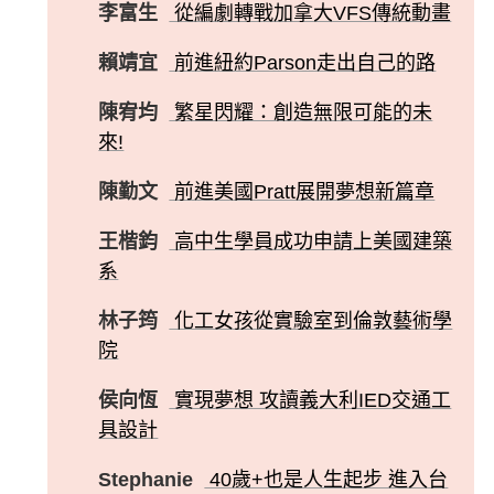
李富生
從編劇轉戰加拿大VFS傳統動畫
賴靖宜
前進紐約Parson走出自己的路
陳宥均
繁星閃耀：創造無限可能的未
來!
陳勤文
前進美國Pratt展開夢想新篇章
王楷鈞
高中生學員成功申請上美國建築
系
林子筠
化工女孩從實驗室到倫敦藝術學
院
侯向恆
實現夢想 攻讀義大利IED交通工
具設計
Stephanie
40歲+也是人生起步 進入台