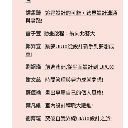
院
鍾孟臻
追尋設計的可能，跨界設計溝通
與實踐!
雷子萱
動畫啟程：航向北藝大
鄭羿宣
築夢UIUX從設計新手到夢想成
真!
劉詔瑾
前進澳洲,從平面設計到 UI/UX!
謝文慈
時間管理與努力成就夢想!
蘇倢褕
畫出專屬自己的個人風格!
葉凡維
室內設計轉職大躍進!
劉育瑄
突破自我界線UI/UX設計之旅!