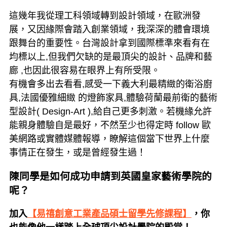
這幾年我從理工科領域轉到設計領域，在歐洲發
展，又因緣際會踏入創業領域，我深深的體會環境
跟舞台的重要性。台灣設計拿到國際標準來看有在
均標以上,但我們欠缺的是最頂尖的設計、品牌和藝
廊 ,也因此很容易在眼界上有所受限。
有機會多出去看看,感受一下義大利最精緻的衛浴廚
具,法國優雅細緻 的燈飾家具,體驗荷蘭最前衛的藝術
型設計( Design-Art ),給自己更多刺激。若機緣允許
能親身體驗自是最好，不然至少也得定時 follow 歐
美網路或實體媒體報導，瞭解這個當下世界上什麼
事情正在發生，或是曾經發生過！
陳同學是如何成功申請到英國皇家藝術學院的
呢？
加入
【易禧創意工業產品碩士留學先修課程】
，你