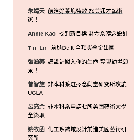
朱靖天
前進好萊塢特效 旅美通才藝術
家！
Annie Kao
找到新目標 財金系轉念設計
Tim Lin
前進Delft 全額獎學金出國
張涵蓁
讓設計闖入你的生命 實現動畫願
景！
曾智旌
非本科系選擇念動畫研究所攻讀
UCLA
呂亮余
非本科系申請七所美國藝術大學
全錄取
姚牧函
化工系跨域設計前進美國藝術研
究所