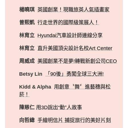
楊曉琪
英國創業！現職旅英人氣插畫家
曾熙凱
行走世界的國際級策展人！
林育立
Hyundai汽車設計師連線分享
林育立
直升美國頂尖設計名校Art Center
周威成
美國創業不是夢!轉戰新創公司CEO
Betsy Lin
「90後」勇闖全球三大洲!
Kidd & Alpha
用創意〝舞〞進藝穗與松
菸！
陳慈仁
用3D說出“動”人故事
向哲緯
手繪明信片 捕捉旅行的美好片刻