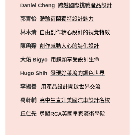
Daniel Cheng
跨越國際挑戰產品設計
郭青怡
體驗荷蘭獨特設計魅力
林木清
自由創作精心設計的視覺特效
陳函谿
創作感動人心的詩化設計
大佑 Bigyo
用鏡頭享受設計生命
Hugo Shih
發現好萊塢的調色世界
李揚善
用產品設計開啟世界交流
萬軒輔
高中生直升美國汽車設計名校
丘仁先
勇闖RCA英國皇家藝術學院