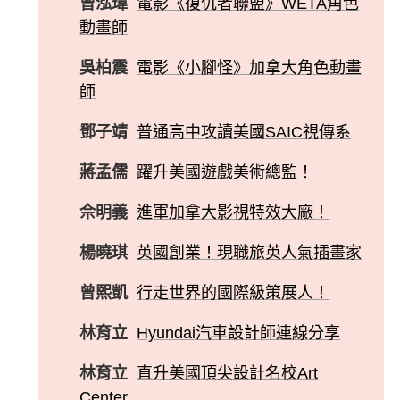
曾泓瑋
電影《復仇者聯盟》WETA角色
動畫師
吳柏震
電影《小腳怪》加拿大角色動畫
師
鄧子靖
普通高中攻讀美國SAIC視傳系
蔣孟儒
躍升美國遊戲美術總監！
佘明義
進軍加拿大影視特效大廠！
楊曉琪
英國創業！現職旅英人氣插畫家
曾熙凱
行走世界的國際級策展人！
林育立
Hyundai汽車設計師連線分享
林育立
直升美國頂尖設計名校Art
Center