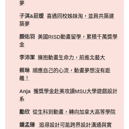
夢
子淇&莊媛
喜遇同校姊妹淘，並肩共築建
築夢
顏佑羽
美國RISD動畫留學，累積千萬獎學
金
李沛潔
擁抱動畫生命力，前進北藝大
蔡琳
順應自己的心流，動畫夢想沒有距
離！
Anja
獲獎學金赴美攻讀MSU大學遊戲設計
系
勵欣
從生科到動畫，轉向加拿大高等學院
鍾孟臻
追尋設計可能跨界設計溝通與實