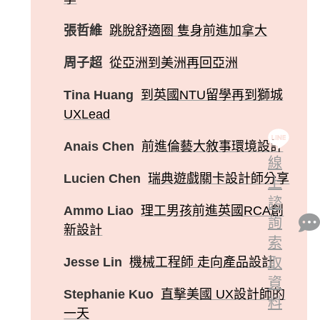
張哲維
跳脫舒適圈 隻身前進加拿大
周子超
從亞洲到美洲再回亞洲
Tina Huang
到英國NTU留學再到獅城
UXLead
Anais Chen
前進倫藝大敘事環境設計
線
Lucien Chen
瑞典遊戲關卡設計師分享
上
諮
Ammo Liao
理工男孩前進英國RCA創
詢
新設計
索
Jesse Lin
機械工程師 走向產品設計
取
資
Stephanie Kuo
直擊美國 UX設計師的
料
一天